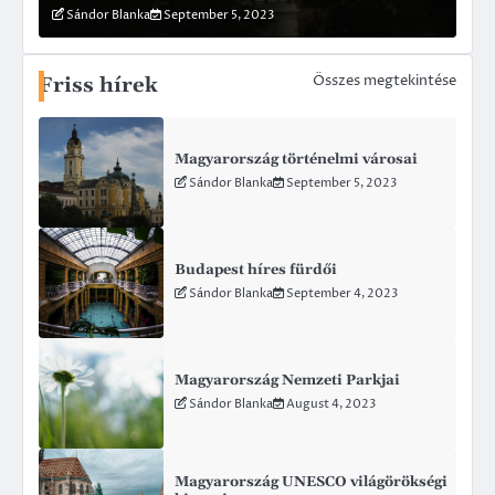
Sándor Blanka
September 5, 2023
S
Összes megtekintése
Friss hírek
Magyarország történelmi városai
Sándor Blanka
September 5, 2023
Budapest híres fürdői
Sándor Blanka
September 4, 2023
Magyarország Nemzeti Parkjai
Sándor Blanka
August 4, 2023
Magyarország UNESCO világörökségi