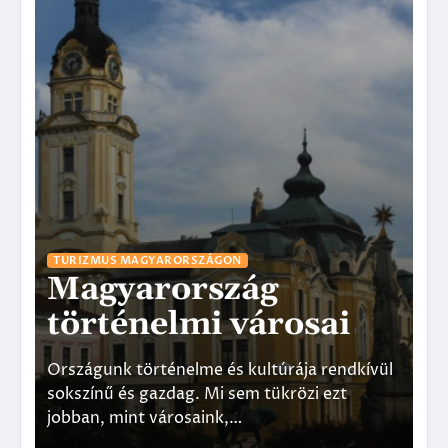
TU
B
TURIZMUS MAGYARORSZÁGON
Magyarország
f
történelmi városai
Bu
és
Országunk történelme és kultúrája rendkívül
le
sokszínű és gazdag. Mi sem tükrözi ezt
tö
jobban, mint városaink,…
és