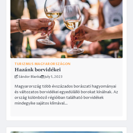
TURIZMUS MAGYARORSZÁGON
Hazánk borvidékei
Sándor Blanka
July 5, 2023
Magyarország több évszázados borászati hagyományai
és változatos borvidékei egyedülálló borokat kínálnak. Az
ország különböző régióiban található borvidékek
mindegyike sajátos klímával…