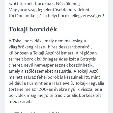
az itt termelt boroknak. Nézzük meg
Magyarország legjelentősebb borvidékeit,
történelmüket, és a helyi borok jellegzetességeit!
Tokaji borvidék
A Tokaji borvidék- mely nem mellesleg a
világörökség része- híres desszertborairól,
különösen a Tokaji Aszúról ismert. A régióban
termelt borok különleges édes ízét a Botrytis
cinerea nevű nemespenésznek köszönhetik,
amely a szőlőszemeket aszúsítja. A Tokaji Aszú
mellett száraz fehérborok is készülnek itt, mint
például a Furmint és a Hárslevelű. Tokaj-Hegyalja
történelme az 1200-as évekre nyúlik vissza, és a
borvidék máig megőrzi tradicionális borkészítési
módszereit.