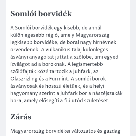
Somlói borvidék
A Somlói borvidék egy kisebb, de annál
különlegesebb régió, amely Magyarország
legkisebb borvidéke, de borai nagy hírnévnek
örvendenek. A vulkanikus talaj különleges
ásványi anyagokat juttat a szőlőbe, ami egyedi
ízvilágot ad a boroknak. A legismertebb
szőlőfajták közé tartozik a Juhfark, az
Olaszrizling és a Furmint. A somlói borok
ásványosak és hosszú életűek, és a helyi
hagyomány szerint a Juhfark bor a nászéjszakák
bora, amely elősegíti a fiú utód születését.
Zárás
Magyarország borvidékei változatos és gazdag