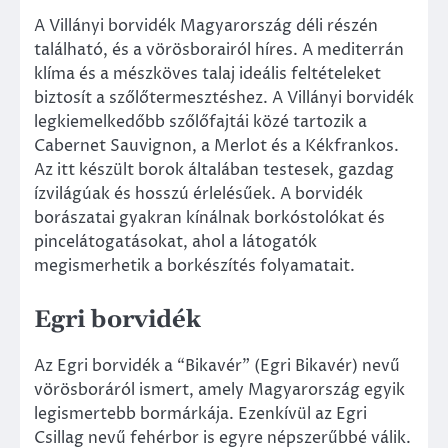
A Villányi borvidék Magyarország déli részén
található, és a vörösborairól híres. A mediterrán
klíma és a mészköves talaj ideális feltételeket
biztosít a szőlőtermesztéshez. A Villányi borvidék
legkiemelkedőbb szőlőfajtái közé tartozik a
Cabernet Sauvignon, a Merlot és a Kékfrankos.
Az itt készült borok általában testesek, gazdag
ízvilágúak és hosszú érlelésűek. A borvidék
borászatai gyakran kínálnak borkóstolókat és
pincelátogatásokat, ahol a látogatók
megismerhetik a borkészítés folyamatait.
Egri borvidék
Az Egri borvidék a “Bikavér” (Egri Bikavér) nevű
vörösboráról ismert, amely Magyarország egyik
legismertebb bormárkája. Ezenkívül az Egri
Csillag nevű fehérbor is egyre népszerűbbé válik.