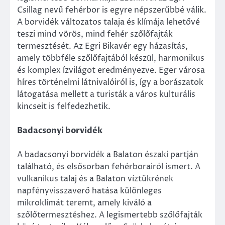
Csillag nevű fehérbor is egyre népszerűbbé válik.
A borvidék változatos talaja és klímája lehetővé
teszi mind vörös, mind fehér szőlőfajták
termesztését. Az Egri Bikavér egy házasítás,
amely többféle szőlőfajtából készül, harmonikus
és komplex ízvilágot eredményezve. Eger városa
híres történelmi látnivalóiról is, így a borászatok
látogatása mellett a turisták a város kulturális
kincseit is felfedezhetik.
Badacsonyi borvidék
A badacsonyi borvidék a Balaton északi partján
található, és elsősorban fehérborairól ismert. A
vulkanikus talaj és a Balaton víztükrének
napfényvisszaverő hatása különleges
mikroklímát teremt, amely kiváló a
szőlőtermesztéshez. A legismertebb szőlőfajták