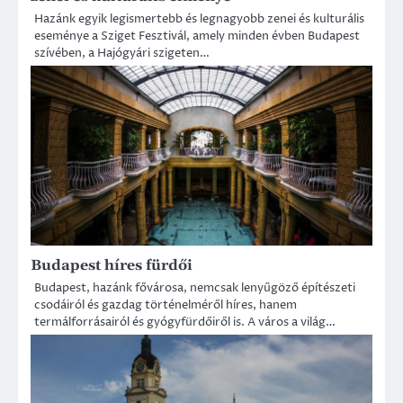
Hazánk egyik legismertebb és legnagyobb zenei és kulturális
eseménye a Sziget Fesztivál, amely minden évben Budapest
szívében, a Hajógyári szigeten…
Budapest híres fürdői
Budapest, hazánk fővárosa, nemcsak lenyűgöző építészeti
csodáiról és gazdag történelméről híres, hanem
termálforrásairól és gyógyfürdőiről is. A város a világ…