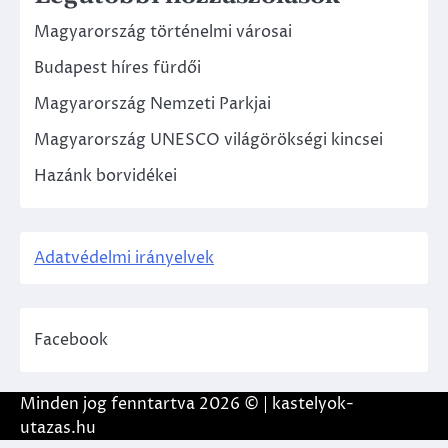
Magyarország történelmi városai
Budapest híres fürdői
Magyarország Nemzeti Parkjai
Magyarország UNESCO világörökségi kincsei
Hazánk borvidékei
Adatvédelmi irányelvek
Facebook
Minden jog fenntartva 2026 © | kastelyok-
utazas.hu