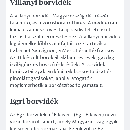
Villányi borvidék
A Villányi borvidék Magyarország déli részén
található, és a vörösborairól híres. A mediterrán
klíma és a mészköves talaj ideális feltételeket
biztosít a szőlőtermesztéshez. A Villányi borvidék
legkiemelkedőbb szőlőfajtái közé tartozik a
Cabernet Sauvignon, a Merlot és a Kékfrankos.
Az itt készült borok általában testesek, gazdag
ízvilágúak és hosszú érlelésűek. A borvidék
borászatai gyakran kínálnak borkóstolókat és
pincelátogatásokat, ahol a látogatók
megismerhetik a borkészítés folyamatait.
Egri borvidék
Az Egri borvidék a “Bikavér” (Egri Bikavér) nevű
vörösboráról ismert, amely Magyarország egyik
legismertebb bormárkája. Ezenkívül az Egri