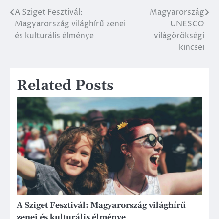
A Sziget Fesztivál:
Magyarország
Post
Magyarország világhírű zenei
UNESCO
navigation
és kulturális élménye
világörökségi
kincsei
Related Posts
A Sziget Fesztivál: Magyarország világhírű
zenei és kulturális élménye