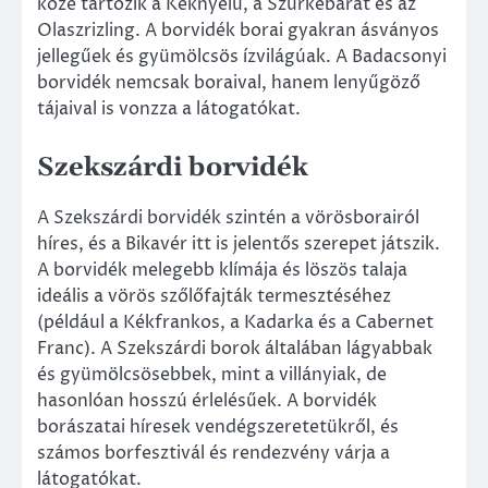
közé tartozik a Kéknyelű, a Szürkebarát és az
Olaszrizling. A borvidék borai gyakran ásványos
jellegűek és gyümölcsös ízvilágúak. A Badacsonyi
borvidék nemcsak boraival, hanem lenyűgöző
tájaival is vonzza a látogatókat.
Szekszárdi borvidék
A Szekszárdi borvidék szintén a vörösborairól
híres, és a Bikavér itt is jelentős szerepet játszik.
A borvidék melegebb klímája és löszös talaja
ideális a vörös szőlőfajták termesztéséhez
(például a Kékfrankos, a Kadarka és a Cabernet
Franc). A Szekszárdi borok általában lágyabbak
és gyümölcsösebbek, mint a villányiak, de
hasonlóan hosszú érlelésűek. A borvidék
borászatai híresek vendégszeretetükről, és
számos borfesztivál és rendezvény várja a
látogatókat.