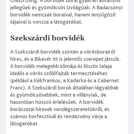
Olaszrizling. A borvidék borai gyakran ásványos
jellegűek és gyümölcsös ízvilágúak. A Badacsonyi
borvidék nemcsak boraival, hanem lenyűgöző
tájaival is vonzza a látogatókat.
Szekszárdi borvidék
A Szekszárdi borvidék szintén a vörösborairól
híres, és a Bikavér itt is jelentős szerepet játszik.
A borvidék melegebb klímája és löszös talaja
ideális a vörös szőlőfajták termesztéséhez
(például a Kékfrankos, a Kadarka és a Cabernet
Franc). A Szekszárdi borok általában lágyabbak
és gyümölcsösebbek, mint a villányiak, de
hasonlóan hosszú érlelésűek. A borvidék
borászatai híresek vendégszeretetükről, és
számos borfesztivál és rendezvény várja a
látogatókat.