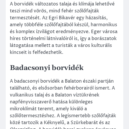
A borvidék változatos talaja és klímája lehetővé
teszi mind vörös, mind fehér szőlőfajták
termesztését. Az Egri Bikavér egy házasítás,
amely többféle szőlőfajtából készül, harmonikus
és komplex ízvilágot eredményezve. Eger városa
híres történelmi látnivalóiról is, így a borászatok
látogatása mellett a turisták a város kulturális
kincseit is felfedezhetik.
Badacsonyi borvidék
A badacsonyi borvidék a Balaton északi partján
található, és elsősorban fehérborairól ismert. A
vulkanikus talaj és a Balaton víztükrének
napfényvisszaverő hatása különleges
mikroklímát teremt, amely kiváló a
szőlőtermesztéshez. A legismertebb szőlőfajták
közé tartozik a Kéknyelű, a Szürkebarát és az