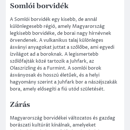
Somlói borvidék
A Somlói borvidék egy kisebb, de annál
különlegesebb régió, amely Magyarország
legkisebb borvidéke, de borai nagy hírnévnek
örvendenek. A vulkanikus talaj különleges
ásványi anyagokat juttat a szőlőbe, ami egyedi
ízvilágot ad a boroknak. A legismertebb
szőlőfajták közé tartozik a Juhfark, az
Olaszrizling és a Furmint. A somlói borok
ásványosak és hosszú életűek, és a helyi
hagyomány szerint a Juhfark bor a nászéjszakák
bora, amely elősegíti a fiú utód születését.
Zárás
Magyarország borvidékei változatos és gazdag
borászati kultúrát kínálnak, amelyeket