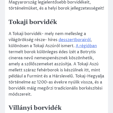
Magyarország legjelentősebb borvidékeit,
történelmüket, és a helyi borok jellegzetességeit!
Tokaji borvidék
A Tokaji borvidék- mely nem mellesleg a
világörökség része- híres
desszertborairól
,
különösen a Tokaji Aszúról ismert.
A régióban
termelt borok különleges édes ízét a Botrytis
cinerea nevű nemespenésznek köszönhetik,
amely a szőlőszemeket aszúsítja. A Tokaji Aszú
mellett száraz fehérborok is készülnek itt, mint
például a Furmint és a Hárslevelű. Tokaj-Hegyalja
történelme az 1200-as évekre nyúlik vissza, és a
borvidék máig megőrzi tradicionális borkészítési
módszereit.
Villányi borvidék