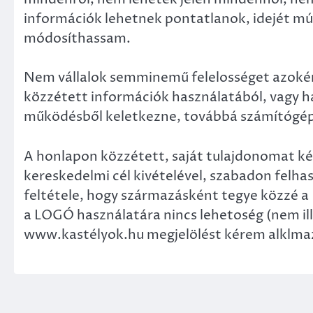
információk lehetnek pontatlanok, idejét múl
módosíthassam.
Nem vállalok semminemű felelosséget azokér
közzétett információk használatából, vagy h
működésből keletkezne, továbbá számítógépes
A honlapon közzétett, saját tulajdonomat ké
kereskedelmi cél kivételével, szabadon felha
feltétele, hogy származásként tegye közzé 
a LOGÓ használatára nincs lehetoség (nem ill
www.kastélyok.hu megjelölést kérem alklma