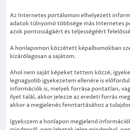
Az Internetes portálomon elhelyezett informá
adatok túlnyomó többsége más Internetes po
azok pontosságáért és teljességéért felelőss
A honlapomon közzétett képalbumokban szere
kizárólagosan a sajátom.
Ahol nem saját képeket tettem közzé, igyekez
legnagyobb igyekezetem ellenére is előfordul
információk is, melyek forrása pontatlan, va
ilyet talál, akkor jelezze az eredeti forrás m
akkor a megjelenés fenntartásához a tulajd
Igyekszem a honlapon megjelenő információk
mindenről, nem lehetek jelen mindenhol, nem