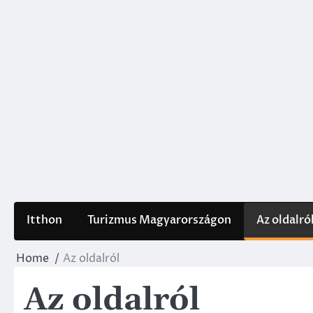
Skip
to
content
Itthon
Turizmus Magyarországon
Az oldalró
Home
Az oldalról
Az oldalról