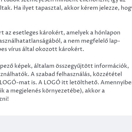
tak. Ha ilyet tapasztal, akkor kérem jelezze, hog
t az esetleges károkért, amelyek a hónlapon
asználhatatlanságából, a nem megfelelő lap-
 vírus által okozott károkért.
pező képek, általam összegyűjtött információk,
sználhatók. A szabad felhasználás, közzététel
a LOGÓ-mat is. A LOGÓ itt letölthető. Amennyib
ik a megjelenés környezetébe), akkor a
zni!