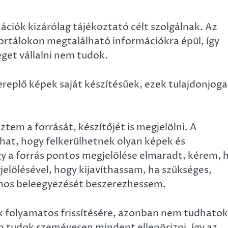
ciók kizárólag tájékoztató célt szolgálnak. Az
rtálokon megtalálható információkra épül, így
éget vállalni nem tudok.
plő képek saját készítésűek, ezek tulajdonjoga
tem a forrását, készítőjét is megjelölni. A
hat, hogy felkerülhetnek olyan képek és
gy a forrás pontos megjelölése elmaradt, kérem, 
egjelölésével, hogy kijavíthassam, ha szükséges,
onos beleegyezését beszerezhessem.
 folyamatos frissítésére, azonban nem tudhatok
 tudok szeméyesen mindent ellenörizni, így az