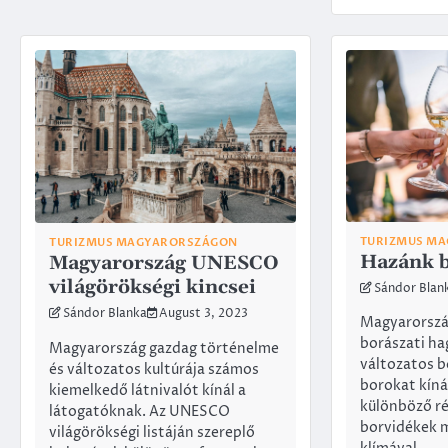
TURIZMUS M
TURIZMUS MAGYARORSZÁGON
Hazánk b
Magyarország UNESCO
világörökségi kincsei
Sándor Blan
Sándor Blanka
August 3, 2023
Magyarorszá
borászati h
Magyarország gazdag történelme
változatos b
és változatos kultúrája számos
borokat kíná
kiemelkedő látnivalót kínál a
különböző ré
látogatóknak. Az UNESCO
borvidékek m
világörökségi listáján szereplő