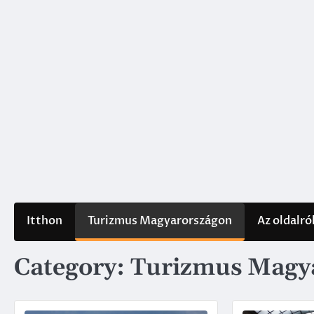
Skip
to
content
Itthon
Turizmus Magyarországon
Az oldalró
Category:
Turizmus Magy