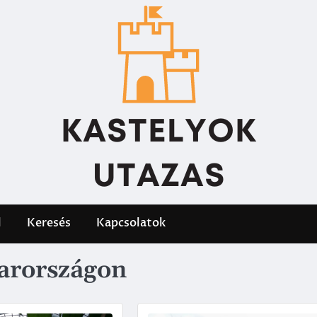
l
Keresés
Kapcsolatok
arországon