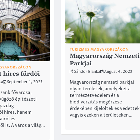
TURIZMUS MAGYARORSZÁGON
Magyarország Nemzeti
Parkjai
AGYARORSZÁGON
Sándor Blanka
August 4, 2023
 híres fürdői
Magyarország nemzeti parkjai
ka
September 4, 2023
olyan területek, amelyeket a
zánk fővárosa,
természetvédelem és a
űgöző építészeti
biodiverzitás megőrzése
 gazdag
érdekében kijelöltek és védettek
l híres, hanem
vagyis ezeken a területeken…
airól és
l is. A város a világ…