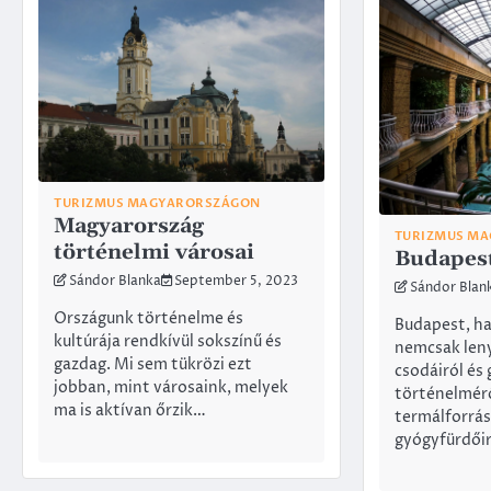
TURIZMUS MAGYARORSZÁGON
Magyarország
TURIZMUS M
történelmi városai
Budapest
Sándor Blanka
September 5, 2023
Sándor Blan
Országunk történelme és
Budapest, ha
kultúrája rendkívül sokszínű és
nemcsak leny
gazdag. Mi sem tükrözi ezt
csodáiról és
jobban, mint városaink, melyek
történelmérő
ma is aktívan őrzik…
termálforrás
gyógyfürdőirő