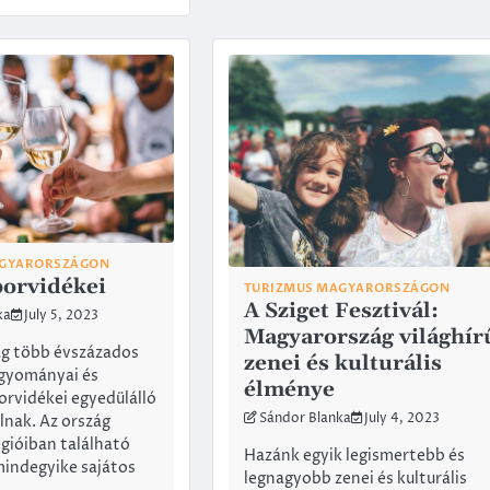
AGYARORSZÁGON
orvidékei
TURIZMUS MAGYARORSZÁGON
A Sziget Fesztivál:
ka
July 5, 2023
Magyarország világhír
g több évszázados
zenei és kulturális
agyományai és
élménye
orvidékei egyedülálló
Sándor Blanka
July 4, 2023
lnak. Az ország
gióiban található
Hazánk egyik legismertebb és
indegyike sajátos
legnagyobb zenei és kulturális